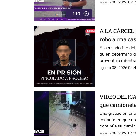
agosto 08, 2026 09:16
1:10
A LA CÁRCEL | 
robo a una ca
El acusado fue det
quien determinó q
preventiva mientra
agosto 08, 2026 04:4
VIDEO DELICA
que camioneta 
conductor es
Una grabación dif
instante en que un
continúa su camin
agosto 08, 2026 04:0