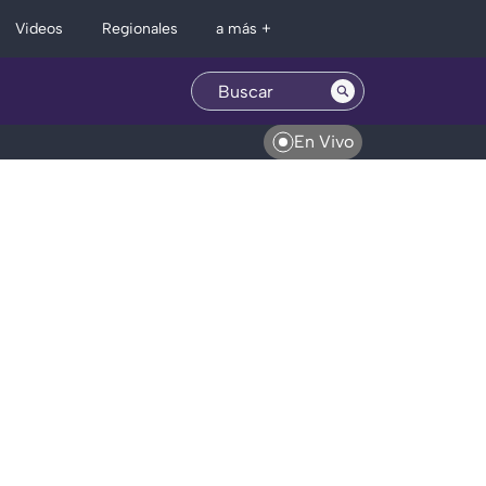
Regionales
Videos
a más +
En Vivo