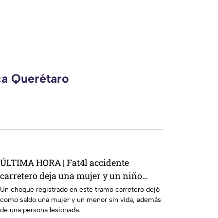
ca Querétaro
ÚLTIMA HORA | Fat4l accidente
carretero deja una mujer y un niño
mu3rtos en San Juan del Río
Un choque registrado en este tramo carretero dejó
como saldo una mujer y un menor sin vida, además
de una persona lesionada.