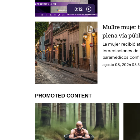
0:12
Mu3re mujer t
plena vía públ
de Querétaro
La mujer recibió 
inmediaciones del 
paramédicos confi
signos vitales.
agosto 08, 2026 03:3