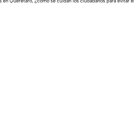
íos en Querétaro, ¿cómo se cuidan los ciudadanos para evitar