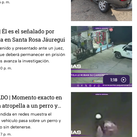
 p. m.
Él es el señalado por
sa en Santa Rosa Jáuregui
enido y presentado ante un juez,
ue deberá permanecer en prisión
s avanza la investigación.
0 p. m.
1:18
DO | Momento exacto en
atropella a un perro y
capa
undida en redes muestra el
 vehículo pasa sobre un perro y
o sin detenerse.
7 p. m.