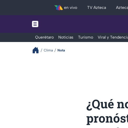
en vivo
TV Azteca
Aztec
Querétaro
Noticias
Turismo
Viral y Tendenci
Clima
Nota
¿Qué no
pronós