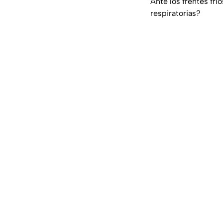
Ante los frentes fr
respiratorias?