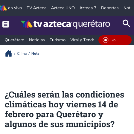
en vivo
TV Azteca
Azteca UNO
Azteca 7
Deportes
Notic
Querétaro
Noticias
Turismo
Viral y Tendencia
Clima
Depo
En Viv
Clima
Nota
¿Cuáles serán las condiciones
climáticas hoy viernes 14 de
febrero para Querétaro y
algunos de sus municipios?