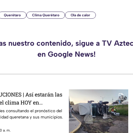
Querétaro
Clima Querétaro
Ola de calor
das nuestro contenido, sigue a TV Azte
en Google News!
IONES | Así estarán las
el clima HOY en
ades consultando el pronóstico del
tidad queretana y sus municipios.
0 a. m.