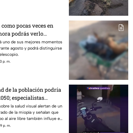
á como pocas veces en
 hora podrás verlo
mes
ará uno de sus mejores momentos
ante agosto y podrá distinguirse
elescopio.
3 p. m.
ad de la población podría
050; especialistas
 causas
obre la salud visual alertan de un
ado de la miopía y señalan que
 al aire libre también influye en
9 p. m.