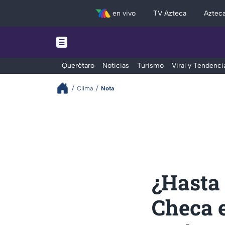
en vivo
TV Azteca
Aztec
Querétaro
Noticias
Turismo
Viral y Tendenci
Clima
Nota
¿Hasta 
Checa e