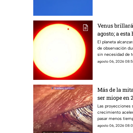
Venus brillar
agosto; a esta
durante este 
El planeta alcanz
de observación dur
sin necesidad de t
agosto 06, 2026 08:5
Más de la mit
ser miope en 2
advierten las
Las proyecciones s
crecimiento aceler
pasar menos tiempo
su desarrollo.
agosto 06, 2026 08:0