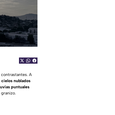
 contrastantes. A
n
cielos nublados
luvias puntuales
 granizo.