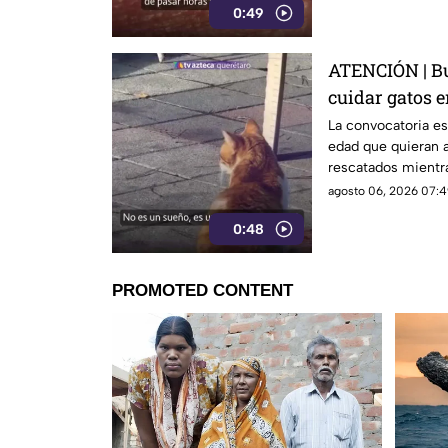
0:49
ATENCIÓN | Bu
cuidar gatos e
La convocatoria es
edad que quieran a
rescatados mientr
isla griega.
agosto 06, 2026 07:4
0:48