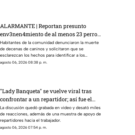
ALARMANTE | Reportan presunto
env3nen4miento de al menos 23 perros
en esta zona de Querétaro: IMAGENES
Habitantes de la comunidad denunciaron la muerte
de decenas de caninos y solicitaron que se
SENSIBLES
esclarezcan los hechos para identificar a los
posibles responsables.
agosto 06, 2026 08:38 p. m.
"Lady Banqueta" se vuelve viral tras
confrontar a un repartidor; así fue el
momento
La discusión quedó grabada en video y desató miles
de reacciones, además de una muestra de apoyo de
repartidores hacia el trabajador.
agosto 06, 2026 07:54 p. m.