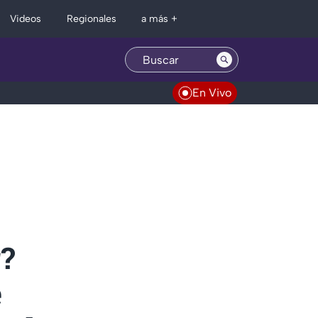
Regionales
Videos
a más +
En Vivo
r?
e