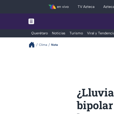
en vivo
TV Azteca
Aztec
Querétaro
Noticias
Turismo
Viral y Tendenci
Clima
Nota
¿Lluvia
bipolar