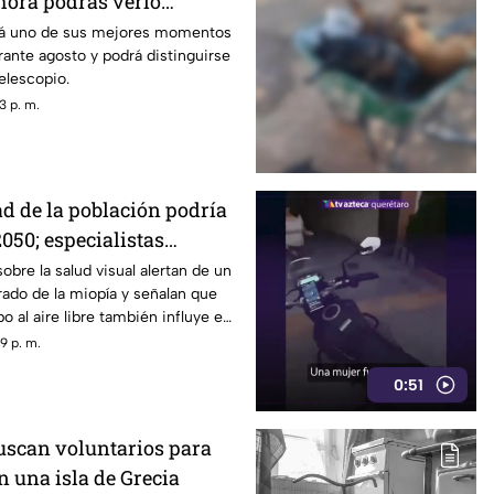
 hora podrás verlo
mes
ará uno de sus mejores momentos
ante agosto y podrá distinguirse
elescopio.
3 p. m.
ad de la población podría
050; especialistas
 causas
obre la salud visual alertan de un
ado de la miopía y señalan que
 al aire libre también influye en
9 p. m.
0:51
scan voluntarios para
n una isla de Grecia