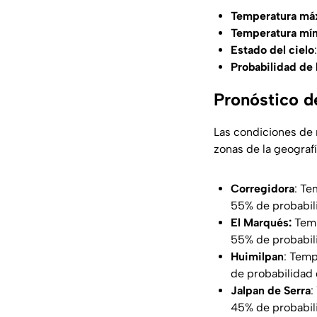
Temperatura má
Temperatura mí
Estado del cielo
Probabilidad de 
Pronóstico d
Las condiciones de n
zonas de la geograf
Corregidora
: Te
55% de probabili
El Marqués:
Temp
55% de probabili
Huimilpan
: Temp
de probabilidad d
Jalpan de Serra
:
45% de probabili