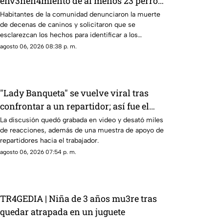
env3nen4miento de al menos 23 perros
en esta zona de Querétaro: IMAGENES
Habitantes de la comunidad denunciaron la muerte
de decenas de caninos y solicitaron que se
SENSIBLES
esclarezcan los hechos para identificar a los
posibles responsables.
agosto 06, 2026 08:38 p. m.
"Lady Banqueta" se vuelve viral tras
confrontar a un repartidor; así fue el
momento
La discusión quedó grabada en video y desató miles
de reacciones, además de una muestra de apoyo de
repartidores hacia el trabajador.
agosto 06, 2026 07:54 p. m.
TR4GEDIA | Niña de 3 años mu3re tras
quedar atrapada en un juguete