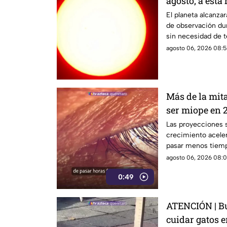
agosto; a esta
durante este 
El planeta alcanz
de observación dur
sin necesidad de t
agosto 06, 2026 08:5
Más de la mit
ser miope en 2
advierten las
Las proyecciones s
crecimiento aceler
pasar menos tiempo
su desarrollo.
agosto 06, 2026 08:0
0:49
ATENCIÓN | Bu
cuidar gatos e