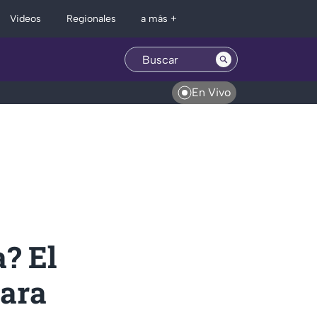
Regionales
Videos
a más +
En Vivo
a? El
para