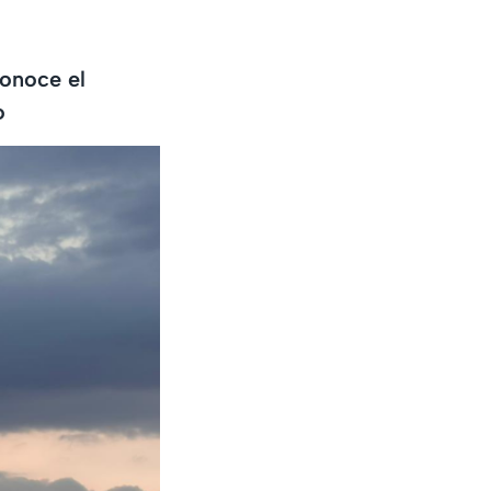
conoce el
o