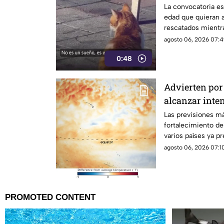
La convocatoria es
edad que quieran a
rescatados mientr
isla griega.
agosto 06, 2026 07:4
0:48
Advierten por 
alcanzar inte
Las previsiones m
fortalecimiento d
varios países ya p
posibles efectos.
agosto 06, 2026 07:10