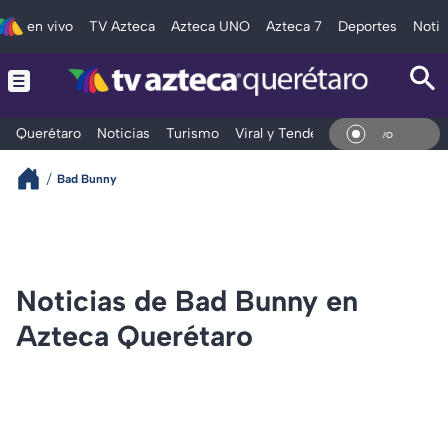
en vivo
TV Azteca
Azteca UNO
Azteca 7
Deportes
Notic
Querétaro
Noticias
Turismo
Viral y Tendencia
Clima
Depo
En Vivo
Bad Bunny
Noticias de Bad Bunny en
Azteca Querétaro